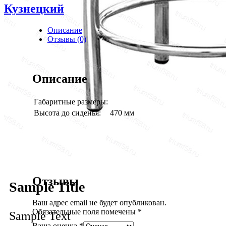
Кузнецкий
Описание
Отзывы (0)
Описание
Габаритные размеры:
Высота до сиденья:
470 мм
Отзывы
Sample Title
Ваш адрес email не будет опубликован.
Обязательные поля помечены
*
Sample Text
Ваша оценка
*