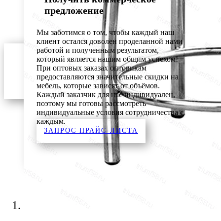
предложение
Мы заботимся о том, чтобы каждый наш
клиент остался доволен проделанной нами
работой и полученным результатом,
который является нашим общим успехом!
При оптовых заказах оптовикам
предоставляются значительные скидки на
мебель, которые зависят от объёмов.
Каждый заказчик для нас индивидуален,
поэтому мы готовы рассмотреть
индивидуальные условия сотрудничества с
каждым.
ЗАПРОС ПРАЙС-ЛИСТА